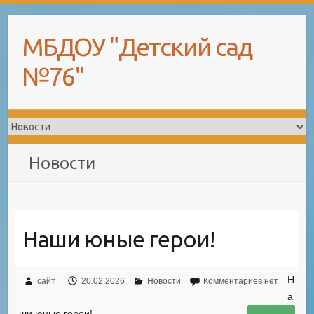
Skip
to
МБДОУ "Детский сад
content
№76"
Новости
Наши юные герои!
Н
сайт
20.02.2026
Новости
Комментариев нет
а
ши юные герои!