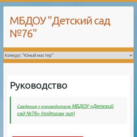
Skip
to
МБДОУ "Детский сад
content
№76"
Руководство
МБДОУ «Детский
Сведения у руководителе
сад №76» (подписан эцп)