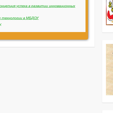
нцепция успеха в развитии инновационных
е технологии в МБДОУ
у