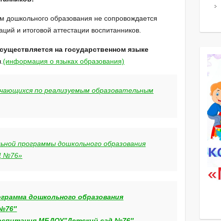
м дошкольного образования не сопровождается
ций и итоговой аттестации воспитанников.
существляется на государственном языке
м
.
(информация о языках образования)
учающихся по реализуемым образовательным
ьной программы дошкольного образования
Д №76»
грамма дошкольного образования
№76″
воспитания МБДОУ”Детский сад №76″