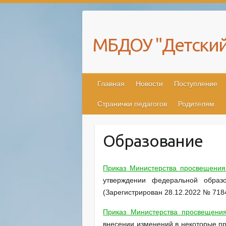
Skip
to
content
МБДОУ "Детский
Главная
Новости
Поступление
Странички педагогов
Родителям
Образование
Приказ Министерства просвещения
утверждении федеральной образ
(Зарегистрирован 28.12.2022 № 718
Приказ Министерства просвещени
внесении изменений в некоторые пр