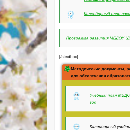
Календарный план во
Программа развития МБДОУ “Дет
[/stextbox]
Методические документы, р
для обеспечения образоват
Учебный план МБДО
год
Календарный учебн