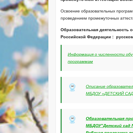
Освоение образовательных програм
проведением промежуточных аттеста
Образовательная деятельность о
Российской Федерации : русско
Информация о численности об
программам
Описание образовател
МБДОУ «ДЕТСКИЙ СА
Образовательная про
МБДОУ”Детский сад 
Рабочая программа 